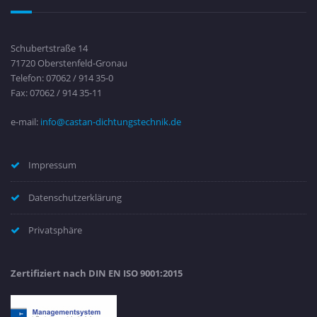
Schubertstraße 14
71720 Oberstenfeld-Gronau
Telefon: 07062 / 914 35-0
Fax: 07062 / 914 35-11
e-mail:
info@castan-dichtungstechnik.de
Impressum
Datenschutzerklärung
Privatsphäre
Zertifiziert nach DIN EN ISO 9001:2015